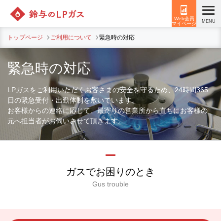
Web会員
MENU
マイページ
トップページ
ご利用について
緊急時の対応
緊急時の対応
LPガスをご利用いただくお客さまの安全を守るため、24時間365
日の緊急受付・出勤体制を敷いています。
お客様からの連絡に応じて、最寄りの営業所から直ちにお客様の
元へ担当者がお伺いさせて頂きます。
ガスでお困りのとき
Gus trouble